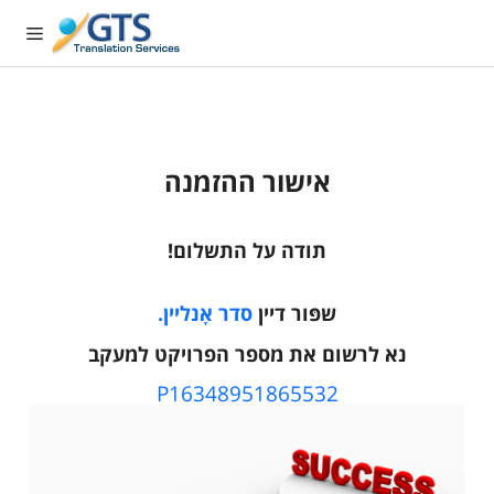
דלג
תוכן
אישור ההזמנה
תודה על התשלום!
שפּור דיין
סדר אָנליין.
נא לרשום את מספר הפרויקט למעקב
P16348951865532